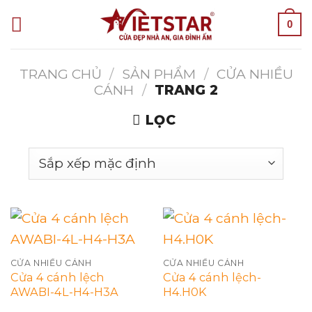
Skip
0
to
content
TRANG CHỦ
/
SẢN PHẨM
/
CỬA NHIỀU
CÁNH
/
TRANG 2
LỌC
CỬA NHIỀU CÁNH
CỬA NHIỀU CÁNH
Cửa 4 cánh lệch
Cửa 4 cánh lệch-
AWABI-4L-H4-H3A
H4.H0K