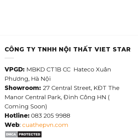
CÔNG TY TNHH NỘI THẤT VIET STAR
VPGD:
MBKD CT1B CC Hateco Xuân
Phương, Hà Nội
Showroom:
27 Central Street, KĐT The
Manor Central Park, Đinh Công HN (
Coming Soon)
Hotline:
083 205 9988
Web
:
cuathepvn.com