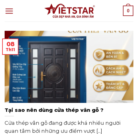
Skip
0
to
content
08
Th11
Tại sao nên dùng cửa thép vân gỗ ?
Cửa thép vân gỗ đang được khá nhiều người
quan tâm bởi những ưu điểm vượt [...]