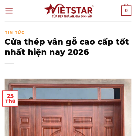
Skip
0
to
content
TIN TỨC
Cửa thép vân gỗ cao cấp tốt
nhất hiện nay 2026
25
Th8