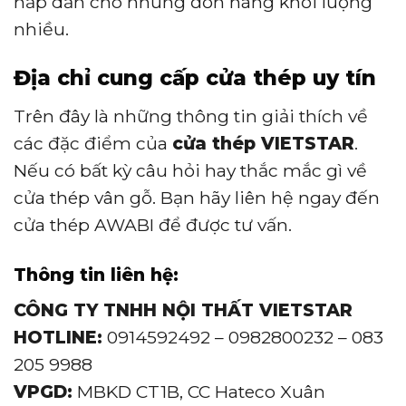
hấp dẫn cho những đơn hàng khối lượng
nhiều.
Địa chỉ cung cấp cửa thép uy tín
Trên đây là những thông tin giải thích về
các đặc điểm của
cửa thép
VIETSTAR
.
Nếu có bất kỳ câu hỏi hay thắc mắc gì về
cửa thép vân gỗ. Bạn hãy liên hệ ngay đến
cửa thép AWABI để được tư vấn.
Thông tin liên hệ:
CÔNG TY TNHH NỘI THẤT VIETSTAR
HOTLINE:
0914592492 – 0982800232 – 083
205 9988
VPGD:
MBKD CT1B, CC Hateco Xuân