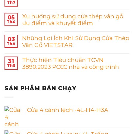
Th7
Xu hướng sử dụng cửa thép vân gỗ
05
Th4
ưu điểm và khuyết điểm
Những Lợi Ích Khi Sử Dụng Cửa Thép
03
Th4
Vân Gỗ VIETSTAR
Thực hiện Tiêu chuẩn TCVN
31
Th3
3890:2023 PCCC nhà và công trình
SẢN PHẨM BÁN CHẠY
Cửa 4 cánh lệch -4L-H4-H3A
Cửa 4 cánh Luxury 4L-Trống